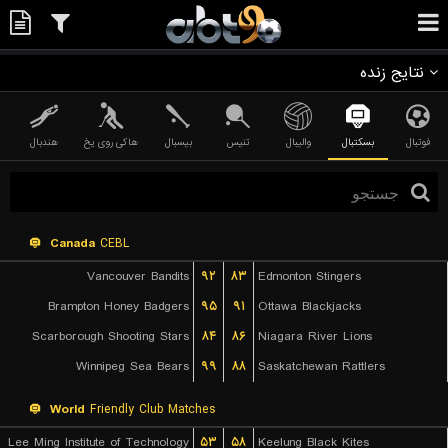
نتایج زنده
فوتبال
بسکتبال
والیبال
تنیس
بیسبال
هاکی روی یخ
هندبال
Canada
CEBL
Vancouver Bandits
۹۲
۸۳
Edmonton Stingers
Brampton Honey Badgers
۹۵
۹۱
Ottawa Blackjacks
Scarborough Shooting Stars
۸۴
۸۶
Niagara River Lions
Winnipeg Sea Bears
۹۹
۸۸
Saskatchewan Rattlers
World
Friendly Club Matches
Lee Ming Institute of Technology
۵۳
۵۸
Keelung Black Kites