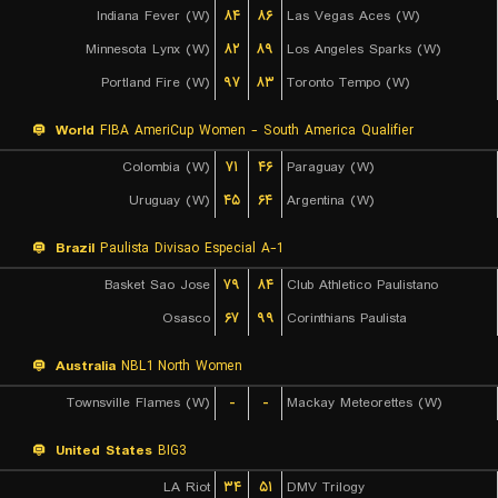
Indiana Fever (W)
۸۴
۸۶
Las Vegas Aces (W)
Minnesota Lynx (W)
۸۲
۸۹
Los Angeles Sparks (W)
Portland Fire (W)
۹۷
۸۳
Toronto Tempo (W)
World
FIBA AmeriCup Women - South America Qualifier
Colombia (W)
۷۱
۴۶
Paraguay (W)
Uruguay (W)
۴۵
۶۴
Argentina (W)
Brazil
Paulista Divisao Especial A-1
Basket Sao Jose
۷۹
۸۴
Club Athletico Paulistano
Osasco
۶۷
۹۹
Corinthians Paulista
Australia
NBL1 North Women
Townsville Flames (W)
-
-
Mackay Meteorettes (W)
United States
BIG3
LA Riot
۳۴
۵۱
DMV Trilogy