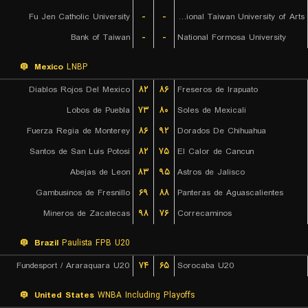
Fu Jen Catholic University
-
-
National Taiwan University of Arts
Bank of Taiwan
-
-
National Formosa University
Mexico
LNBP
Diablos Rojos Del Mexico
۸۲
۸۶
Freseros de Irapuato
Lobos de Puebla
۷۳
۸۰
Soles de Mexicali
Fuerza Regia de Monterey
۸۶
۹۲
Dorados De Chihuahua
Santos de San Luis Potosi
۸۲
۷۵
El Calor de Cancun
Abejas de Leon
۸۳
۹۵
Astros de Jalisco
Gambusinos de Fresnillo
۶۹
۸۸
Panteras de Aguascalientes
Mineros de Zacatecas
۹۸
۷۶
Correcaminos
Brazil
Paulista FPB U20
Fundesport / Araraquara U20
۷۴
۶۵
Sorocaba U20
United States
WNBA Including Playoffs