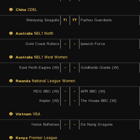
China
CDBL
Shenyang Seagulls
۲۱
۲۲
Fuzhou Guardians
Australia
NBL1 North
Gold Coast Rollers
-
-
Ipswich Force
Australia
NBL1 West Women
East Perth Eagles (W)
-
-
Goldfields Giants (W)
Rwanda
National League Women
REG BBC (W)
-
-
APR BBC (W)
Kepler (W)
-
-
The Hoops BBC (W)
Vietnam
VBA
Hanoi Buffaloes
-
-
Da Nang Dragons
Kenya
Premier League