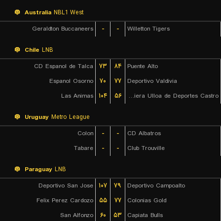
Australia
NBL1 West
Geraldton Buccaneers
-
-
Willetton Tigers
Chile
LNB
CD Espanol de Talca
۷۳
۸۴
Puente Alto
Espanol Osorno
۷۰
۷۷
Deportivo Valdivia
Las Animas
۱۰۴
۵۶
Naviera Ulloa de Deportes Castro
Uruguay
Metro League
Colon
-
-
CD Albatros
Tabare
-
-
Club Trouville
Paraguay
LNB
Deportivo San Jose
۱۰۷
۷۹
Deportivo Campoalto
Felix Perez Cardozo
۵۵
۷۷
Colonias Gold
San Alfonzo
۶۰
۵۳
Capiata Bulls