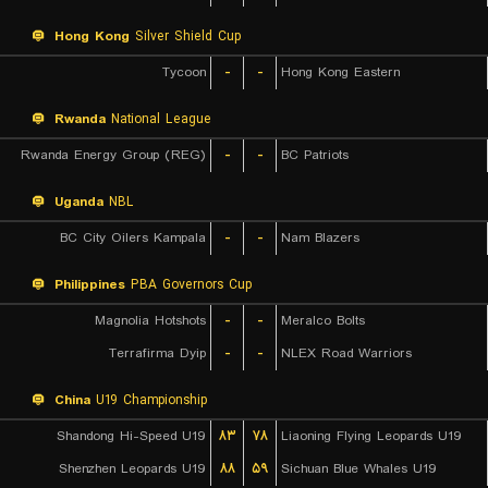
Hong Kong
Silver Shield Cup
Tycoon
-
-
Hong Kong Eastern
Rwanda
National League
Rwanda Energy Group (REG)
-
-
BC Patriots
Uganda
NBL
BC City Oilers Kampala
-
-
Nam Blazers
Philippines
PBA Governors Cup
Magnolia Hotshots
-
-
Meralco Bolts
Terrafirma Dyip
-
-
NLEX Road Warriors
China
U19 Championship
Shandong Hi-Speed U19
۸۳
۷۸
Liaoning Flying Leopards U19
Shenzhen Leopards U19
۸۸
۵۹
Sichuan Blue Whales U19