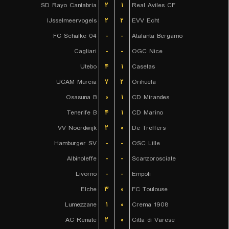
SD Rayo Cantabria
۲
۱
Real Aviles CF
IJsselmeervogels
۲
۲
EVV Echt
FC Schalke 04
-
-
Atalanta Bergamo
Cagliari
-
-
OGC Nice
Utebo
۴
۱
Casetas
UCAM Murcia
۷
۲
Orihuela
Osasuna B
۰
۱
CD Mirandes
Tenerife B
۴
۱
CD Marino
VV Noordwijk
۲
۰
De Treffers
Hamburger SV
-
-
OSC Lille
Albinoleffe
-
-
Scanzorosciate
Livorno
-
-
Empoli
Elche
۳
۰
FC Toulouse
Lumezzane
۱
۰
Crema 1908
AC Renate
۲
۰
Citta di Varese