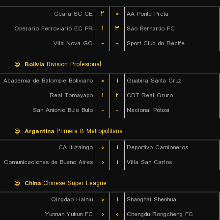
Ceara SC CE
۲
۰
AA Ponte Preta
Operario Ferroviario EC PR
۱
۳
Sao Bernardo FC
Vila Nova GO
-
-
Sport Club do Recife
Bolivia
Division Profesional
Academia de Balompie Boliviano
۰
۱
Guabira Santa Cruz
Real Tomayapo
۱
۲
CDT Real Oruro
San Antonio Bulo Bulo
-
-
Nacional Potosi
Argentina
Primera B Metropolitana
CA Ituzaingo
۰
۱
Deportivo Camioneros
Comunicaciones de Bueno Aires
۰
۱
Villa San Carlos
China
Chinese Super League
Qingdao Hainiu
۰
۱
Shanghai Shenhua
Yunnan Yukun FC
۰
۰
Chengdu Rongcheng FC