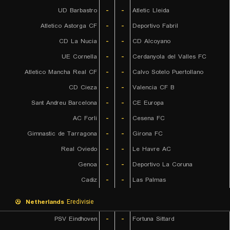
UD Barbastro
-
-
Atletic Lleida
Atletico Astorga CF
-
-
Deportivo Fabril
CD La Nucia
-
-
CD Alcoyano
UE Cornella
-
-
Cerdanyola del Valles FC
Atletico Mancha Real CF
-
-
Calvo Sotelo Puertollano
CD Cieza
-
-
Valencia CF B
Sant Andreu Barcelona
-
-
CE Europa
AC Forli
-
-
Cesena FC
Gimnastic de Tarragona
-
-
Girona FC
Real Oviedo
-
-
Le Havre AC
Genoa
-
-
Deportivo La Coruna
Cadiz
-
-
Las Palmas
Netherlands
Eredivisie
PSV Eindhoven
-
-
Fortuna Sittard