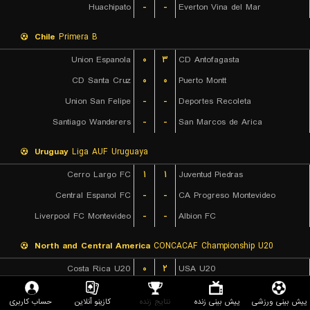
Huachipato
-
-
Everton Vina del Mar
Chile
Primera B
Union Espanola
۰
۳
CD Antofagasta
CD Santa Cruz
۰
۰
Puerto Montt
Union San Felipe
-
-
Deportes Recoleta
Santiago Wanderers
-
-
San Marcos de Arica
Uruguay
Liga AUF Uruguaya
Cerro Largo FC
۱
۱
Juventud Piedras
Central Espanol FC
-
-
CA Progreso Montevideo
Liverpool FC Montevideo
-
-
Albion FC
North and Central America
CONCACAF Championship U20
Costa Rica U20
۰
۲
USA U20
Canada U20
۱
۲
Mexico U20
پیش بینی ورزشی
پیش بینی زنده
نتایج زنده
کازینو آنلاین
حساب کاربری