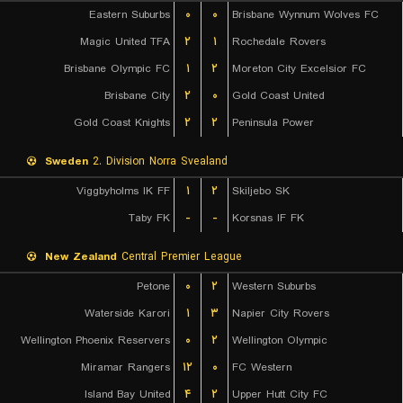
Eastern Suburbs
۰
۰
Brisbane Wynnum Wolves FC
Magic United TFA
۲
۱
Rochedale Rovers
Brisbane Olympic FC
۱
۲
Moreton City Excelsior FC
Brisbane City
۲
۰
Gold Coast United
Gold Coast Knights
۲
۲
Peninsula Power
Sweden
2. Division Norra Svealand
Viggbyholms IK FF
۱
۲
Skiljebo SK
Taby FK
-
-
Korsnas IF FK
New Zealand
Central Premier League
Petone
۰
۲
Western Suburbs
Waterside Karori
۱
۳
Napier City Rovers
Wellington Phoenix Reservers
۰
۲
Wellington Olympic
Miramar Rangers
۱۲
۰
FC Western
Island Bay United
۴
۲
Upper Hutt City FC