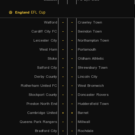
England
EFL Cup
Watford
-
-
Crawley Town
Cardiff City FC
-
-
Swindon Town
Leicester City
-
-
Northampton Town
West Ham
-
-
Portsmouth
Stoke
-
-
Oldham Athletic
Salford City
-
-
Shrewsbury Town
Derby County
-
-
Lincoln City
Rotherham United FC
-
-
West Bromwich
Stockport County
-
-
Doncaster Rovers
Preston North End
-
-
Huddersfield Town
Cambridge United
۰
۰
Barnet
Queens Park Rangers
-
-
Millwall
Bradford City
-
-
Rochdale