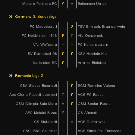
Monaro Panthers FC
۷
۰
Belconnen United
Germany
2. Bundesliga
1.FC Magdeburg
۱
۶
TSV Eintracht Braunschweig
FC Heidenheim 1846
۴
۳
VfL Osnabruck
VfL Wolfsburg
-
-
FC Kaiserslautern
SV Darmstadt 98
۲
۲
KSV Holstein Kiel
Karlsruher SC
۲
۱
Arminia Bielefeld
Romania
Liga 2
CSA Steaua Bucuresti
۱
۲
SCM Ramnicu Valcea
Acs Gloria Popesti Leordeni
۳
۲
ACS FC Bacau
CSM Olimpia Satu Mare
۰
۲
CSM Scolar Resita
AFC Metalul Buzau
۳
۱
CS Afumati
CS Stefanesti
۱
۰
ACS Dumbravita
CSC 1599 Selimbar
۱
۱
ACS Stinta Poli Timisoara