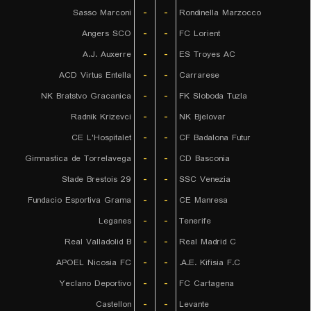
Sasso Marconi
-
-
Rondinella Marzocco
Angers SCO
-
-
FC Lorient
A.J. Auxerre
-
-
ES Troyes AC
ACD Virtus Entella
-
-
Carrarese
NK Bratstvo Gracanica
-
-
FK Sloboda Tuzla
Radnik Krizevci
-
-
NK Bjelovar
CE L'Hospitalet
-
-
CF Badalona Futur
Gimnastica de Torrelavega
-
-
CD Basconia
Stade Brestois 29
-
-
SSC Venezia
Fundacio Esportiva Grama
-
-
CE Manresa
Leganes
-
-
Tenerife
Real Valladolid B
-
-
Real Madrid C
APOEL Nicosia FC
-
-
A.E. Kifisia F.C.
Yeclano Deportivo
-
-
FC Cartagena
Castellon
-
-
Levante