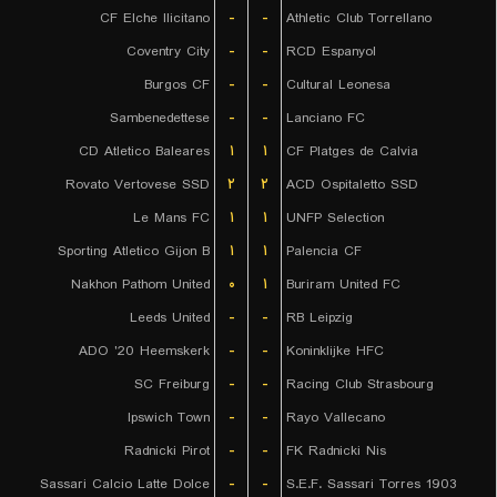
CF Elche Ilicitano
-
-
Athletic Club Torrellano
Coventry City
-
-
RCD Espanyol
Burgos CF
-
-
Cultural Leonesa
Sambenedettese
-
-
Lanciano FC
CD Atletico Baleares
۱
۱
CF Platges de Calvia
Rovato Vertovese SSD
۲
۲
ACD Ospitaletto SSD
Le Mans FC
۱
۱
UNFP Selection
Sporting Atletico Gijon B
۱
۱
Palencia CF
Nakhon Pathom United
۰
۱
Buriram United FC
Leeds United
-
-
RB Leipzig
ADO '20 Heemskerk
-
-
Koninklijke HFC
SC Freiburg
-
-
Racing Club Strasbourg
Ipswich Town
-
-
Rayo Vallecano
Radnicki Pirot
-
-
FK Radnicki Nis
Sassari Calcio Latte Dolce
-
-
S.E.F. Sassari Torres 1903