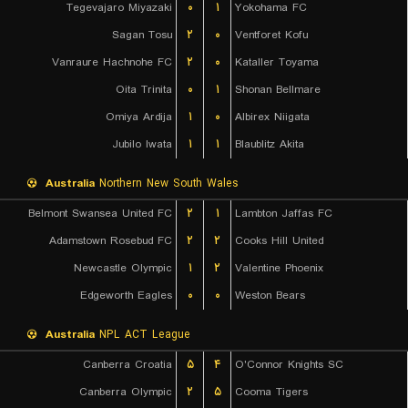
Tegevajaro Miyazaki
۰
۱
Yokohama FC
Sagan Tosu
۲
۰
Ventforet Kofu
Vanraure Hachnohe FC
۲
۰
Kataller Toyama
Oita Trinita
۰
۱
Shonan Bellmare
Omiya Ardija
۱
۰
Albirex Niigata
Jubilo Iwata
۱
۱
Blaublitz Akita
Australia
Northern New South Wales
Belmont Swansea United FC
۲
۱
Lambton Jaffas FC
Adamstown Rosebud FC
۲
۲
Cooks Hill United
Newcastle Olympic
۱
۲
Valentine Phoenix
Edgeworth Eagles
۰
۰
Weston Bears
Australia
NPL ACT League
Canberra Croatia
۵
۴
O'Connor Knights SC
Canberra Olympic
۲
۵
Cooma Tigers