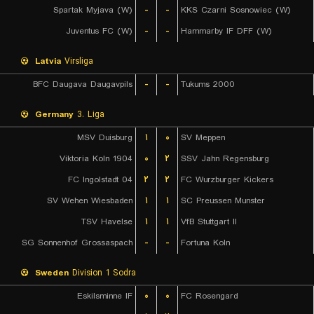
Spartak Myjava (W)
-
-
KKS Czarni Sosnowiec (W)
Juventus FC (W)
-
-
Hammarby IF DFF (W)
Latvia
Virsliga
BFC Daugava Daugavpils
-
-
Tukums 2000
Germany
3. Liga
MSV Duisburg
۱
۰
SV Meppen
Viktoria Koln 1904
۰
۲
SSV Jahn Regensburg
FC Ingolstadt 04
۲
۲
FC Wurzburger Kickers
SV Wehen Wiesbaden
۱
۱
SC Preussen Munster
TSV Havelse
۱
۱
VfB Stuttgart II
SG Sonnenhof Grossaspach
-
-
Fortuna Koln
Sweden
Division 1 Sodra
Eskilsminne IF
۰
۰
FC Rosengard