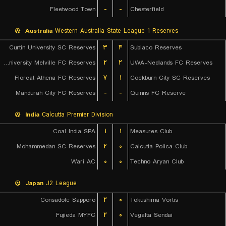
Fleetwood Town
-
-
Chesterfield
Australia
Western Australia State League 1 Reserves
Curtin University SC Reserves
۳
۴
Subiaco Reserves
Murdoch University Melville FC Reserves
۲
۲
UWA-Nedlands FC Reserves
Floreat Athena FC Reserves
۷
۱
Cockburn City SC Reserves
Mandurah City FC Reserves
-
-
Quinns FC Reserve
India
Calcutta Premier Division
Coal India SPA
۱
۱
Measures Club
Mohammedan SC Reserves
۲
۰
Calcutta Polica Club
Wari AC
۰
۰
Techno Aryan Club
Japan
J2 League
Consadole Sapporo
۲
۰
Tokushima Vortis
Fujieda MYFC
۲
۰
Vegalta Sendai