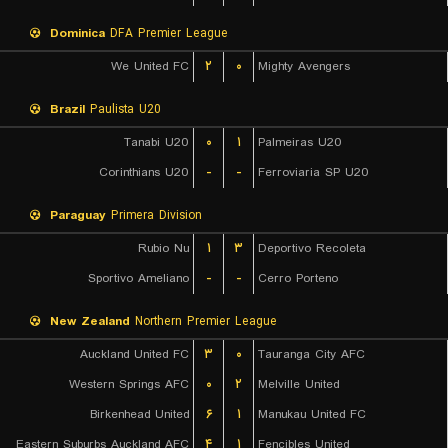
Dominica
DFA Premier League
We United FC
۲
۰
Mighty Avengers
Brazil
Paulista U20
Tanabi U20
۰
۱
Palmeiras U20
Corinthians U20
-
-
Ferroviaria SP U20
Paraguay
Primera Division
Rubio Nu
۱
۳
Deportivo Recoleta
Sportivo Ameliano
-
-
Cerro Porteno
New Zealand
Northern Premier League
Auckland United FC
۳
۰
Tauranga City AFC
Western Springs AFC
۰
۲
Melville United
Birkenhead United
۶
۱
Manukau United FC
Eastern Suburbs Auckland AFC
۴
۱
Fencibles United