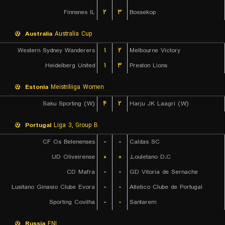
Finnsnes IL
۲
۳
Bossekop
Australia
Australia Cup
Western Sydney Wanderers
۱
۲
Melbourne Victory
Heidelberg United
۱
۳
Preston Lions
Estonia
Meistriliiga Women
Saku Sporting (W)
۴
۲
Harju JK Laagri (W)
Portugal
Liga 3, Group B
CF Os Belenenses
-
-
Caldas SC
UD Oliveirense
۰
۰
Louletano D.C.
CD Mafra
-
-
GD Vitoria de Sernache
Lusitano Ginasio Clube Evora
-
-
Atletico Clube de Portugal
Sporting Covilha
-
-
Santarem
Russia
FNL