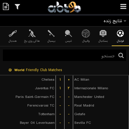
نتایج زنده
فوتبال
بسکتبال
والیبال
تنیس
بیسبال
هاکی روی یخ
هندبال
World
Friendly Club Matches
Chelsea
۱
۰
AC Milan
Juventus FC
۱
۲
Internazionale Milano
Paris Saint-Germain FC
-
-
Manchester United
Ferencvarosi TC
-
-
Real Madrid
Tottenham
-
-
Getafe
Bayer 04 Leverkusen
-
-
Sevilla FC