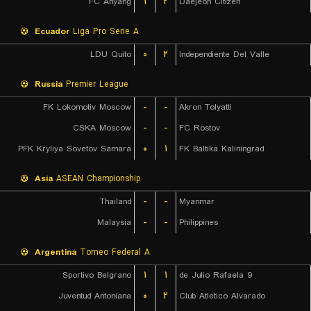
FC Anyang
۱
۲
Daejeon Citizen
Ecuador
Liga Pro Serie A
LDU Quito
۰
۲
Independiente Del Valle
Russia
Premier League
FK Lokomotiv Moscow
-
-
Akron Tolyatti
CSKA Moscow
-
-
FC Rostov
PFK Kryliya Sovetov Samara
۰
۱
FK Baltika Kaliningrad
Asia
ASEAN Championship
Thailand
-
-
Myanmar
Malaysia
-
-
Philippines
Argentina
Torneo Federal A
Sportivo Belgrano
۱
۱
9 de Julio Rafaela
Juventud Antoniana
۰
۲
Club Atletico Alvarado