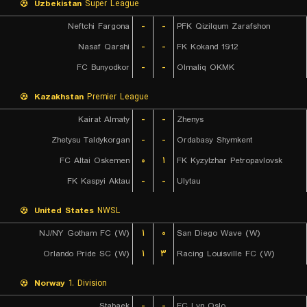
Uzbekistan
Super League
Neftchi Fargona
-
-
PFK Qizilqum Zarafshon
Nasaf Qarshi
-
-
FK Kokand 1912
FC Bunyodkor
-
-
Olmaliq OKMK
Kazakhstan
Premier League
Kairat Almaty
-
-
Zhenys
Zhetysu Taldykorgan
-
-
Ordabasy Shymkent
FC Altai Oskemen
۰
۱
FK Kyzylzhar Petropavlovsk
FK Kaspyi Aktau
-
-
Ulytau
United States
NWSL
NJ/NY Gotham FC (W)
۱
۰
San Diego Wave (W)
Orlando Pride SC (W)
۱
۳
Racing Louisville FC (W)
Norway
1. Division
Stabaek
-
-
FC Lyn Oslo