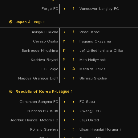
Forge FC
۰
۱
Vancouver Langley FC
Japan
J League
Avispa Fukuoka
۰
۱
Vissel Kobe
Cerezo Osaka
۲
۱
Fagiano Okayama
Sanfrecce Hiroshima
۳
۰
Jef United Ichihara Chiba
Kashiwa Reysol
۲
۱
Mito HollyHock
FC Tokyo
۱
۵
Machida Zelvia
Nagoya Grampus Eight
۰
۱
Shimizu S-pulse
Republic of Korea
K-League 1
Gimcheon Sangmu FC
۰
۰
FC Seoul
Bucheon FC 1995
۰
۰
Gwangju FC
Jeonbuk Hyundai Motors FC
۱
۲
Jeju United
Pohang Steelers
۰
۲
Ulsan Hyundai Horang-i