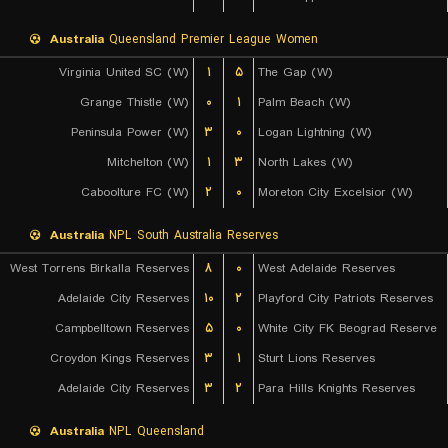
Australia
Queensland Premier League Women
Virginia United SC (W)
۱
۵
The Gap (W)
Grange Thistle (W)
۰
۱
Palm Beach (W)
Peninsula Power (W)
۳
۰
Logan Lightning (W)
Mitchelton (W)
۱
۳
North Lakes (W)
Caboolture FC (W)
۲
۰
Moreton City Excelsior (W)
Australia
NPL South Australia Reserves
West Torrens Birkalla Reserves
۸
۰
West Adelaide Reserves
Adelaide City Reserves
۱۰
۲
Playford City Patriots Reserves
Campbelltown Reserves
۵
۰
White City FK Beograd Reserve
Croydon Kings Reserves
۳
۱
Sturt Lions Reserves
Adelaide City Reserves
۳
۲
Para Hills Knights Reserves
Australia
NPL Queensland