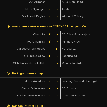
AZ Alkmaar
-
-
ADO Den Haag
NEC Nijmegen
-
-
Telstar
Go Ahead Eagles
-
-
Willem II Tilburg
North and Central America
CONCACAF Leagues Cup
Charlotte
۲
۰
CF Atlas Guadalajara
FC Cincinnati
۲
۰
Pumas UNAM
Vancouver Whitecaps
۱
۳
FC Juarez
Columbus Crew
۲
۱
Pachuca CF
Club Tigres de la UANL
۱
۰
Minnesota United
Portugal
Primeira Liga
Estrela Amadora
-
-
Sporting Clube de Portugal
Vitoria Guimaraes
-
-
FC Arouca
CS Maritimo Funchal
-
-
Casa Pia Atletico
Canada
Premier League