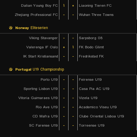
Dalian Young Boy FC
۱
۰
Liaoning Tieren FC
Zhejiang Professional FC
-
-
Wuhan Three Towns
Norway
Eliteserien
Viking Stavanger
-
-
Sarpsborg 08
Valerenga IF Oslo
۰
۱
FK Bodo Glimt
IK Start Kristiansand
-
-
Fredrikstad FK
Portugal
U19 Championship
Porto U19
-
-
Feirense U19
Sporting Lisbon U19
-
-
Casa Pia AC U19
Vitoria Guimaraes U19
-
-
Vizela U19
Rio Ave U19
-
-
Academico Viseu U19
CD Mafra U19
-
-
Clube Oriental Lisboa U19
SC Farense U19
-
-
Torreense U19