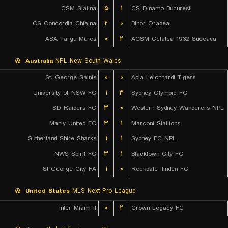
CSM Slatina
۵
۱
CS Dinamo Bucuresti
CS Concordia Chiajna
۲
۰
Bihor Oradea
ASA Targu Mures
۰
۲
ACSM Cetatea 1932 Suceava
Australia
NPL New South Wales
St. George Saints
۰
۰
Apia Leichhardt Tigers
University of NSW FC
۱
۳
Sydney Olympic FC
SD Raiders FC
۳
۰
Western Sydney Wanderers NPL
Manly United FC
۳
۱
Marconi Stallions
Sutherland Shire Sharks
۱
۱
Sydney FC NPL
NWS Spirit FC
۳
۱
Blacktown City FC
St George City FA
۱
۰
Rockdale Ilinden FC
United States
MLS Next Pro League
Inter Miami II
۰
۲
Crown Legacy FC