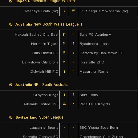
Japan
Nadeshiko League Women
Setagaya Sfida (W)
۰
۳
FC Seagulls Yokohama (W)
Australia
New South Wales League 1
Hakoah Sydney City East
۳
۲
Bulls FC Academy
Northern Tigers
۲
۱
Rydalmere Lions
Hills United FC
۴
۰
Canterbury Bankstown FC
Bankstown City Lions
۲
۰
Hurstville ZFC
Dulwich Hill F.C.
۱
۲
Macarthur Rams
Australia
NPL South Australia
Croydon Kings
۱
۱
Sturt Lions
Adelaide United U23
۵
۲
Para Hills Knights
Switzerland
Super League
Lausanne-Sports
-
-
BSC Young Boys Bern
Servette Geneve FC
-
-
Grasshopper Club Zurich