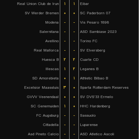
Real Union Club de Irun
۱
۱
Eibar
SV Werder Bremen
۰
۰
SC Paderborn 07
Modena
-
-
Vis Pesaro 1898
Salernitana
-
-
ASD Sambiase 2023
Avellino
-
-
Torino FC
Real Mallorca
-
-
SV Elversberg
Huesca B
۲
۲
Cuarte CD
Illescas
۱
۲
Leganes B
SD Amorebieta
۰
۱
Athletic Bilbao B
Excelsior Maassluis
۳
۰
Sparta Rotterdam Reserves
GVVV Veenendaal
۰
۰
SV DVS'33 Ermelo
SC Genemuiden
۱
۰
HHC Hardenberg
FC Augsburg
-
-
Sassuolo
Cittadella
-
-
Luparense
Asd Pineto Calcio
-
-
ASD Atletico Ascoli