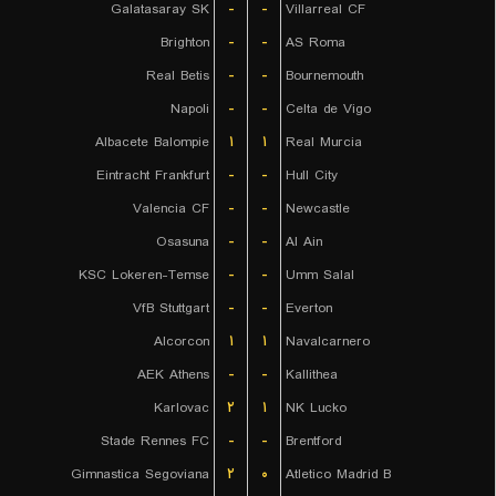
Galatasaray SK
-
-
Villarreal CF
Brighton
-
-
AS Roma
Real Betis
-
-
Bournemouth
Napoli
-
-
Celta de Vigo
Albacete Balompie
۱
۱
Real Murcia
Eintracht Frankfurt
-
-
Hull City
Valencia CF
-
-
Newcastle
Osasuna
-
-
Al Ain
KSC Lokeren-Temse
-
-
Umm Salal
VfB Stuttgart
-
-
Everton
Alcorcon
۱
۱
Navalcarnero
AEK Athens
-
-
Kallithea
Karlovac
۲
۱
NK Lucko
Stade Rennes FC
-
-
Brentford
Gimnastica Segoviana
۲
۰
Atletico Madrid B