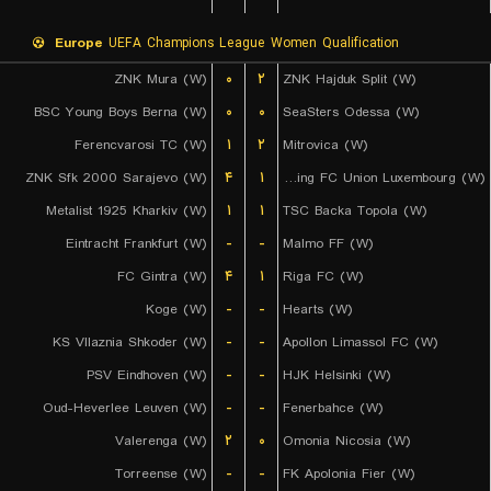
Europe
UEFA Champions League Women Qualification
ZNK Mura (W)
۰
۲
ZNK Hajduk Split (W)
BSC Young Boys Berna (W)
۰
۰
SeaSters Odessa (W)
Ferencvarosi TC (W)
۱
۲
Mitrovica (W)
ZNK Sfk 2000 Sarajevo (W)
۴
۱
Racing FC Union Luxembourg (W)
Metalist 1925 Kharkiv (W)
۱
۱
TSC Backa Topola (W)
Eintracht Frankfurt (W)
-
-
Malmo FF (W)
FC Gintra (W)
۴
۱
Riga FC (W)
Koge (W)
-
-
Hearts (W)
KS Vllaznia Shkoder (W)
-
-
Apollon Limassol FC (W)
PSV Eindhoven (W)
-
-
HJK Helsinki (W)
Oud-Heverlee Leuven (W)
-
-
Fenerbahce (W)
Valerenga (W)
۲
۰
Omonia Nicosia (W)
Torreense (W)
-
-
FK Apolonia Fier (W)