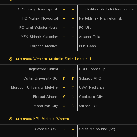
FC Yenisey Krasnoyarsk
۰
۰
FK Tekstilshchik TeleCom Ivanovo
FC Nizhny Novgorod
-
-
Neftekhimik Nizhnekamsk
FC Ural Yekaterinburg
-
-
FC Ufa
YFK Shinnik Yaroslav
-
-
Arsenal Tula
Torpedo Moskva
-
-
PFK Sochi
Australia
Western Australia State League 1
Inglewood United
۱
۱
ECU Joondalup
Curtin University SC
۲
۲
Subiaco AFC
Murdoch University Melville
۰
۳
UWA Nedlands
Floreat Athena
۷
۱
Cockburn City
Mandurah City
۰
۱
Quinns FC
Australia
NPL Victoria Women
Avondale (W)
۱
۰
South Melbourne (W)