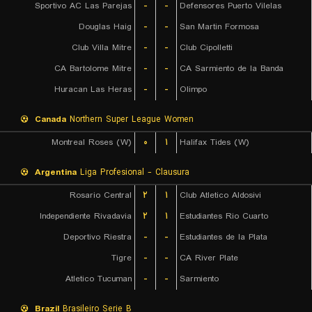
Sportivo AC Las Parejas
-
-
Defensores Puerto Vilelas
Douglas Haig
-
-
San Martin Formosa
Club Villa Mitre
-
-
Club Cipolletti
CA Bartolome Mitre
-
-
CA Sarmiento de la Banda
Huracan Las Heras
-
-
Olimpo
Canada
Northern Super League Women
Montreal Roses (W)
۰
۱
Halifax Tides (W)
Argentina
Liga Profesional - Clausura
Rosario Central
۲
۱
Club Atletico Aldosivi
Independiente Rivadavia
۲
۱
Estudiantes Rio Cuarto
Deportivo Riestra
-
-
Estudiantes de la Plata
Tigre
-
-
CA River Plate
Atletico Tucuman
-
-
Sarmiento
Brazil
Brasileiro Serie B