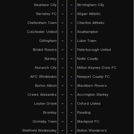
Swansea City
-
-
Birmingham City
Barnsley FC
-
-
Wigan Athletic
Cheltenham Town
-
-
Charlton Athletic
Colchester United
-
-
Southampton
Gillingham
-
-
Luton Town
Bristol Rovers
-
-
Peterborough United
Burnley
-
-
Notts County
Norwich City
-
-
Milton Keynes Dons FC
AFC Wimbledon
-
-
Newport County FC
Burton Albion
-
-
Blackburn Rovers
Crewe Alexandra
-
-
Accrington Stanley
Leyton Orient
-
-
Oxford United
Bromley
-
-
Reading
Grimsby Town
-
-
Blackpool FC
Sheffield Wednesday
-
-
Bolton Wanderers