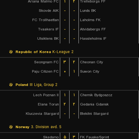
Ariana Malmo FC
۱
۲
Trelleborgs FF
Skovde AIK
-
-
Lunds BK
FC Trollhaettan
-
-
Laholms FK
Tvaakers IF
-
-
Atvidabergs FF
Utsiktens BK
-
-
Hassleholms IF
Republic of Korea
K-League 2
Seongnam FC
۳
۲
Cheonan City
Paju Citizen FC
۰
۱
Suwon City
Poland
III Liga, Group 2
Lech Poznan II
۱
۱
Chemik Bydgoszcz
Elana Torun
۲
۲
Gedania Gdansk
Kluczevia Stargard
-
-
Blekitni Stargard
Norway
3. Division avd. 5
Skedsmo
۵
۳
FK Fauske/Sprint