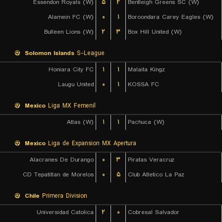
Essendon Royals (W)
۵
۲
Bentleigh Greens SC (W)
Alamein FC (W)
۰
۱
Boroondara Carey Eagles (W)
Bulleen Lions (W)
۲
۳
Box Hill United (W)
Solomon Islands
S-League
Honiara City FC
۱
۱
Malaita Kingz
Laugu United
۰
۱
KOSSA FC
Mexico
Liga MX Femenil
Atlas (W)
۱
۱
Pachuca (W)
Mexico
Liga de Expansion MX Apertura
Alacranes De Durango
۰
۳
Piratas Veracruz
CD Tepatitlan de Morelos
۰
۵
Club Atletico La Paz
Chile
Primera Division
Universidad Catolica
۲
۰
Cobresal Salvador