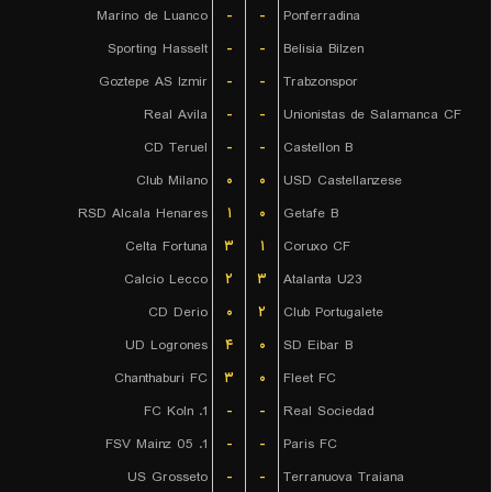
Marino de Luanco
-
-
Ponferradina
Sporting Hasselt
-
-
Belisia Bilzen
Goztepe AS Izmir
-
-
Trabzonspor
Real Avila
-
-
Unionistas de Salamanca CF
CD Teruel
-
-
Castellon B
Club Milano
۰
۰
USD Castellanzese
RSD Alcala Henares
۱
۰
Getafe B
Celta Fortuna
۳
۱
Coruxo CF
Calcio Lecco
۲
۳
Atalanta U23
CD Derio
۰
۲
Club Portugalete
UD Logrones
۴
۰
SD Eibar B
Chanthaburi FC
۳
۰
Fleet FC
1. FC Koln
-
-
Real Sociedad
1. FSV Mainz 05
-
-
Paris FC
US Grosseto
-
-
Terranuova Traiana