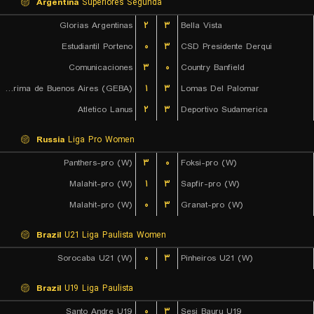
Argentina
Superiores Segunda
Glorias Argentinas
۲
۳
Bella Vista
Estudiantil Porteno
۰
۳
CSD Presidente Derqui
Comunicaciones
۳
۰
Country Banfield
Gimnasia y Esgrima de Buenos Aires (GEBA)
۱
۳
Lomas Del Palomar
Atletico Lanus
۲
۳
Deportivo Sudamerica
Russia
Liga Pro Women
Panthers-pro (W)
۳
۰
Foksi-pro (W)
Malahit-pro (W)
۱
۳
Sapfir-pro (W)
Malahit-pro (W)
۰
۳
Granat-pro (W)
Brazil
U21 Liga Paulista Women
Sorocaba U21 (W)
۰
۳
Pinheiros U21 (W)
Brazil
U19 Liga Paulista
Santo Andre U19
۰
۳
Sesi Bauru U19