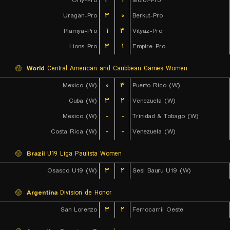
Orly-Pro
۳
۱
Molot-Pro
Uragan-Pro
۳
۰
Berkut-Pro
Plamya-Pro
۱
۳
Vityaz-Pro
Lions-Pro
۳
۱
Empire-Pro
World
Central American and Caribbean Games Women
Mexico (W)
۰
۳
Puerto Rico (W)
Cuba (W)
۳
۲
Venezuela (W)
Mexico (W)
-
-
Trinidad & Tobago (W)
Costa Rica (W)
-
-
Venezuela (W)
Brazil
U19 Liga Paulista Women
Osasco U19 (W)
۳
۲
Sesi Bauru U19 (W)
Argentina
Division de Honor
San Lorenzo
۳
۲
Ferrocarril Oeste