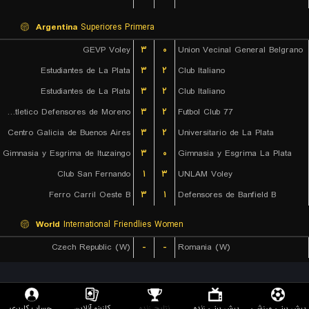
Argentina
Superiores Primera
GEVP Voley
۳
۰
Union Vecinal General Belgrano
Estudiantes de La Plata
۳
۲
Club Italiano
Estudiantes de La Plata
۳
۲
Club Italiano
Club Atletico Defensores de Moreno
۳
۲
77 Futbol Club
Centro Galicia de Buenos Aires
۳
۲
Universitario de La Plata
Gimnasia y Esgrima de Ituzaingo
۳
۰
Gimnasia y Esgrima La Plata
Club San Fernando
۱
۳
UNLAM Voley
Ferro Carril Oeste B
۳
۱
Defensores de Banfield B
World
International Friendlies Women
Czech Republic (W)
-
-
Romania (W)
پیش بینی ورزشی
پیش بینی زنده
نتایج زنده
کازینو آنلاین
حساب کاربری