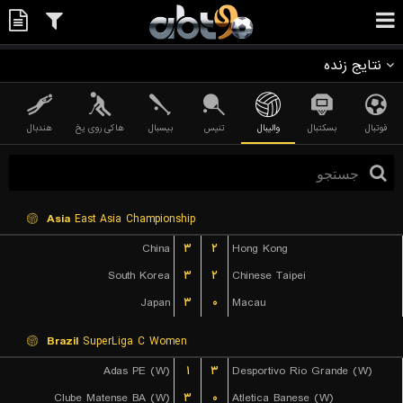
نتایج زنده
فوتبال
بسکتبال
والیبال
تنیس
بیسبال
هاکی روی یخ
هندبال
Asia
East Asia Championship
China
۳
۲
Hong Kong
South Korea
۳
۲
Chinese Taipei
Japan
۳
۰
Macau
Brazil
SuperLiga C Women
Adas PE (W)
۱
۳
Desportivo Rio Grande (W)
Clube Matense BA (W)
۳
۰
Atletica Banese (W)