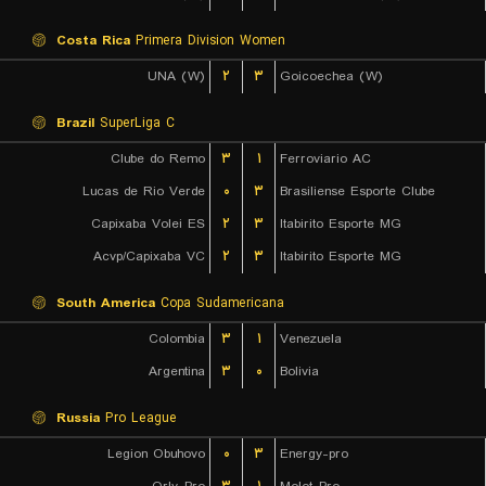
Costa Rica
Primera Division Women
UNA (W)
۲
۳
Goicoechea (W)
Brazil
SuperLiga C
Clube do Remo
۳
۱
Ferroviario AC
Lucas de Rio Verde
۰
۳
Brasiliense Esporte Clube
Capixaba Volei ES
۲
۳
Itabirito Esporte MG
Acvp/Capixaba VC
۲
۳
Itabirito Esporte MG
South America
Copa Sudamericana
Colombia
۳
۱
Venezuela
Argentina
۳
۰
Bolivia
Russia
Pro League
Legion Obuhovo
۰
۳
Energy-pro