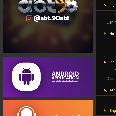
Ind
Centr
Net
Ind
Dibru
Afg
Eng