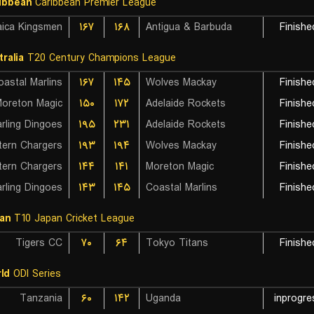
ibbean
Caribbean Premier League
ica Kingsmen
۱۶۷
۱۶۸
Antigua & Barbuda
Finishe
tralia
T20 Century Champions League
oastal Marlins
۱۶۷
۱۴۵
Wolves Mackay
Finishe
oreton Magic
۱۵۰
۱۷۲
Adelaide Rockets
Finishe
rling Dingoes
۱۹۵
۲۳۱
Adelaide Rockets
Finishe
ern Chargers
۱۹۳
۱۹۴
Wolves Mackay
Finishe
ern Chargers
۱۴۴
۱۴۱
Moreton Magic
Finishe
rling Dingoes
۱۴۳
۱۴۵
Coastal Marlins
Finishe
an
T10 Japan Cricket League
Tigers CC
۷۰
۶۴
Tokyo Titans
Finishe
ld
ODI Series
Tanzania
۶۰
۱۴۲
Uganda
inprogre