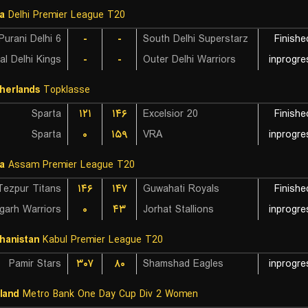
ia
Delhi Premier League T20
Purani Delhi 6
-
-
South Delhi Superstarz
Finishe
al Delhi Kings
-
-
Outer Delhi Warriors
inprogre
herlands
Topklasse
Sparta
۱۲۱
۱۴۶
Excelsior 20
Finishe
Sparta
۰
۱۵۹
VRA
inprogre
ia
Assam Premier League T20
Tezpur Titans
۱۴۶
۱۴۷
Guwahati Royals
Finishe
garh Warriors
۰
۴۳
Jorhat Stallions
inprogre
hanistan
Kabul Premier League T20
Pamir Stars
۳۰۷
۸۰
Shamshad Eagles
inprogre
land
Metro Bank One Day Cup Div 2 Women