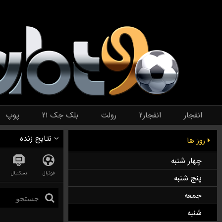
انفجار
انفجار۲
رولت
بلک جک ۲۱
پوپ
نتایج زنده
روز ها
چهار شنبه
فوتبال
بسکتبال
پنج شنبه
جمعه
شنبه