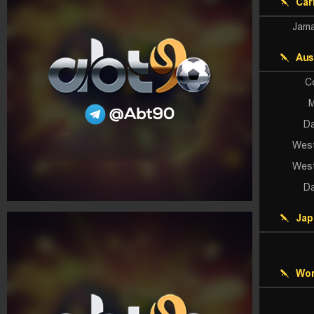
Car
Jama
Aus
C
M
Da
West
West
Da
Jap
Wor