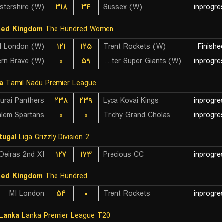
stershire (W)
۳۱۸
۳۴
Sussex (W)
inprogre
ted Kingdom
The Hundred Women
I London (W)
۱۲۱
۱۲۵
Trent Rockets (W)
Finishe
ern Brave (W)
۰
۵۹
Manchester Super Giants (W)
inprogre
ia
Tamil Nadu Premier League
۲۳۸
۲۳۹
Lyca Kovai Kings
inprogre
alem Spartans
۰
۰
Trichy Grand Cholas
inprogre
tugal
Liga Grizzly Division 2
Oeiras 2nd XI
۱۲۷
۱۷۳
Precious CC
inprogre
ted Kingdom
The Hundred
MI London
۵۴
۰
Trent Rockets
inprogre
 Lanka
Lanka Premier League T20