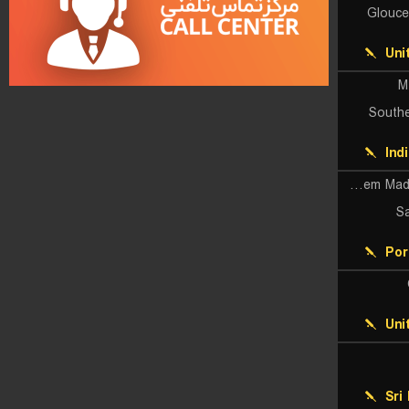
Glouce
Uni
M
South
Ind
Siechem Madurai Panthers
S
Por
Uni
Sri