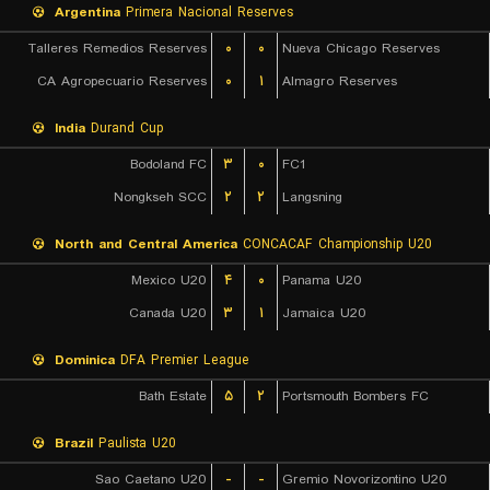
Argentina
Primera Nacional Reserves
Talleres Remedios Reserves
۰
۰
Nueva Chicago Reserves
CA Agropecuario Reserves
۰
۱
Almagro Reserves
India
Durand Cup
Bodoland FC
۳
۰
FC1
Nongkseh SCC
۲
۲
Langsning
North and Central America
CONCACAF Championship U20
Mexico U20
۴
۰
Panama U20
Canada U20
۳
۱
Jamaica U20
Dominica
DFA Premier League
Bath Estate
۵
۲
Portsmouth Bombers FC
Brazil
Paulista U20
Sao Caetano U20
-
-
Gremio Novorizontino U20