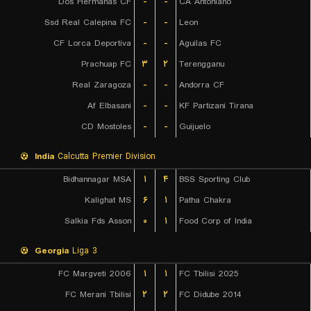
Dos Hermanas CF
-
-
CA Antoniano
Ssd Real Calepina FC
-
-
Leon
CF Lorca Deportiva
-
-
Aguilas FC
Prachuap FC
۳
۲
Terengganu
Real Zaragoza
-
-
Andorra CF
Af Elbasani
-
-
KF Partizani Tirana
CD Mostoles
-
-
Guijuelo
India
Calcutta Premier Division
Bidhannagar MSA
۱
۴
BSS Sporting Club
Kalighat MS
۶
۱
Patha Chakra
Salkia Fds Asson
۰
۱
Food Corp of India
Georgia
Liga 3
FC Margveti 2006
۱
۱
FC Tbilisi 2025
FC Merani Tbilisi
۲
۲
FC Didube 2014