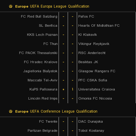
Europe
UEFA Europa League Qualification
FC Red Bull Salzburg
-
-
Pafos FC
SL Benfica
-
-
Hearts Of Midlothian FC
KKS Lech Poznan
-
-
KI Klaksvík
FC Thun
-
-
Vikingur Reykjavik
FC PAOK Thessaloniki
-
-
RSC Anderlecht
FC Hradec Kralove
-
-
Besiktas JK
Jagiellonia Białystok
-
-
Glasgow Rangers FC
Maccabi Tel-Aviv
-
-
PFC CSKA Sofia
KuPS Palloseura
۰
۱
Universitatea Craiova
Lincoln Red Imps
-
-
Omonia FC Nicosia
Europe
UEFA Conference League Qualification
FC Twente
-
-
DAC Dunajska
Partizan Belgrade
-
-
Tobol Kostanay