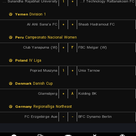
Suan Sunandha Rajabhat University
۱
۰
Rajamangala University of Technology Rattanakosin FC
Yemen
Division 1
Al Ahli Sana'a FC
۰
۰
Shaab Hadramout FC
Peru
Campeonato Nacional Women
Club Yanapuma (W)
۰
۲
FBC Melgar (W)
Poland
IV Liga
Poprad Muszyna
۱
۰
Unia Tarnow
Denmark
Danish Cup
Glamsbjerg
۰
۸
Kolding BK
Germany
Regionalliga Northeast
FC Erzgebirge Aue
-
-
BFC Dynamo Berlin