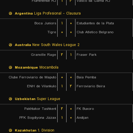
Fluminense RJ
۱
۳
Vasco da Gama RJ
Argentina
Liga Profesional - Clausura
Boca Juniors
۱
۰
Estudiantes de la Plata
Tigre
۰
۰
Club Atletico Belgrano
Australia
New South Wales League 2
Granville Rage
۲
۱
Fraser Park
Mozambique
Mocambola
Clube Ferroviario de Maputo
۰
۰
Baia Pemba
ENH de Vilankulo
۱
۲
Ferroviario Beira
Uzbekistan
Super League
Pakhtakor Tashkent
۲
۰
FK Buxoro
PFK Sogdiyona Jizzax
۱
۰
Andijan
Kazakhstan
1. Division