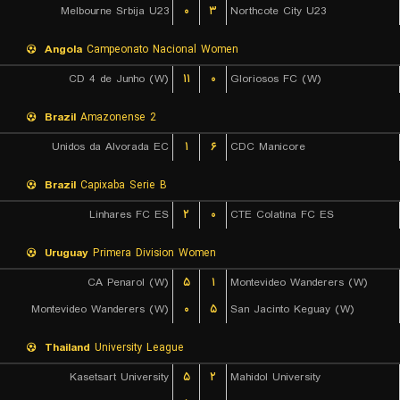
Melbourne Srbija U23
۰
۳
Northcote City U23
Angola
Campeonato Nacional Women
CD 4 de Junho (W)
۱۱
۰
Gloriosos FC (W)
Brazil
Amazonense 2
Unidos da Alvorada EC
۱
۶
CDC Manicore
Brazil
Capixaba Serie B
Linhares FC ES
۲
۰
CTE Colatina FC ES
Uruguay
Primera Division Women
CA Penarol (W)
۵
۱
Montevideo Wanderers (W)
Montevideo Wanderers (W)
۰
۵
San Jacinto Keguay (W)
Thailand
University League
Kasetsart University
۵
۲
Mahidol University