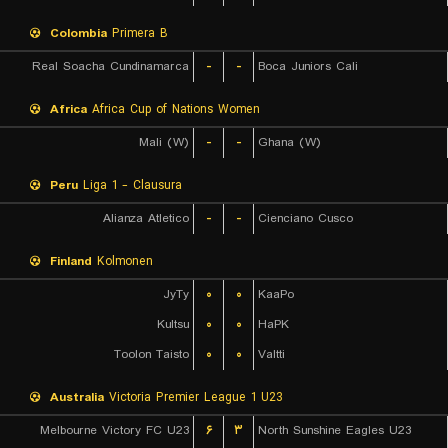
Colombia
Primera B
Real Soacha Cundinamarca
-
-
Boca Juniors Cali
Africa
Africa Cup of Nations Women
Mali (W)
-
-
Ghana (W)
Peru
Liga 1 - Clausura
Alianza Atletico
-
-
Cienciano Cusco
Finland
Kolmonen
JyTy
۰
۰
KaaPo
Kultsu
۰
۰
HaPK
Toolon Taisto
۰
۰
Valtti
Australia
Victoria Premier League 1 U23
Melbourne Victory FC U23
۶
۳
North Sunshine Eagles U23