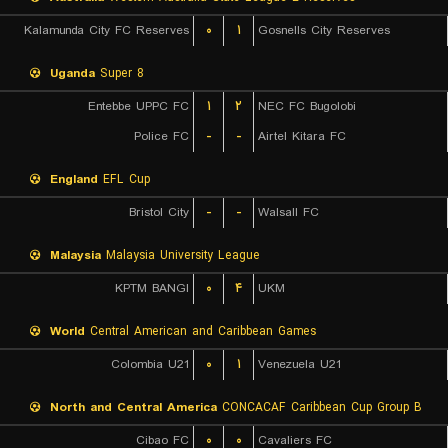
Kalamunda City FC Reserves
۰
۱
Gosnells City Reserves
Uganda
Super 8
Entebbe UPPC FC
۱
۲
NEC FC Bugolobi
Police FC
-
-
Airtel Kitara FC
England
EFL Cup
Bristol City
-
-
Walsall FC
Malaysia
Malaysia University League
KPTM BANGI
۰
۴
UKM
World
Central American and Caribbean Games
Colombia U21
۰
۱
Venezuela U21
North and Central America
CONCACAF Caribbean Cup Group B
Cibao FC
۰
۰
Cavaliers FC