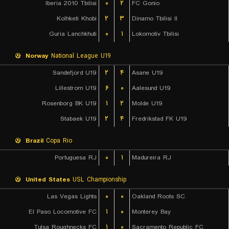
Iberia 2010 Tbilisi
۰
۲
FC Gonio
Kolhketi Khobi
۲
۳
Dinamo Tbilisi II
Guria Lanchkhuti
۰
۱
Lokomotiv Tbilisi
Norway
National League U19
Sandefjord U19
۲
۴
Asane U19
Lillestrom U19
۶
۰
Aalesund U19
Rosenborg BK U19
۱
۲
Molde U19
Stabaek U19
۲
۴
Fredrikstad FK U19
Brazil
Copa Rio
Portuguesa RJ
۰
۱
Madureira RJ
United States
USL Championship
Las Vegas Lights
۰
۰
Oakland Roots SC
El Paso Locomotive FC
۱
۰
Monterey Bay
Tulsa Roughnecks FC
۱
۰
Sacramento Republic FC