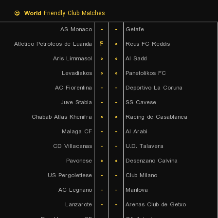
World
Friendly Club Matches
AS Monaco
-
-
Getafe
Atletico Petroleos de Luanda
۴
۰
Reus FC Reddis
Aris Limmasol
۰
۰
Al Sadd
Levadiakos
۰
۰
Panetolikos FC
AC Fiorentina
-
-
Deportivo La Coruna
Juve Stabia
-
-
SS Cavese
Chabab Atlas Khenifra
۰
۰
Racing de Casablanca
Malaga CF
-
-
Al Arabi
CD Villacanas
-
-
U.D. Talavera
Pavonese
۰
۰
Desenzano Calvina
US Pergolettese
-
-
Club Milano
AC Legnano
-
-
Mantova
Lanzarote
-
-
Arenas Club de Getxo