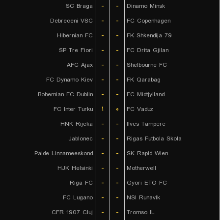
SC Braga
-
-
Dinamo Minsk
Debreceni VSC
-
-
FC Copenhagen
Hibernian FC
-
-
FK Shkendija 79
SP Tre Fiori
-
-
FC Drita Gjilan
AFC Ajax
-
-
Shelbourne FC
FC Dynamo Kiev
-
-
FK Qarabag
Bohemian FC Dublin
-
-
FC Midtjylland
FC Inter Turku
۱
۰
FC Vaduz
HNK Rijeka
-
-
Ilves Tampere
Jablonec
-
-
Rigas Futbola Skola
Paide Linnameeskond
-
-
SK Rapid Wien
HJK Helsinki
-
-
Motherwell
Riga FC
-
-
Gyori ETO FC
FC Lugano
-
-
NSI Runavík
CFR 1907 Cluj
-
-
Tromso IL