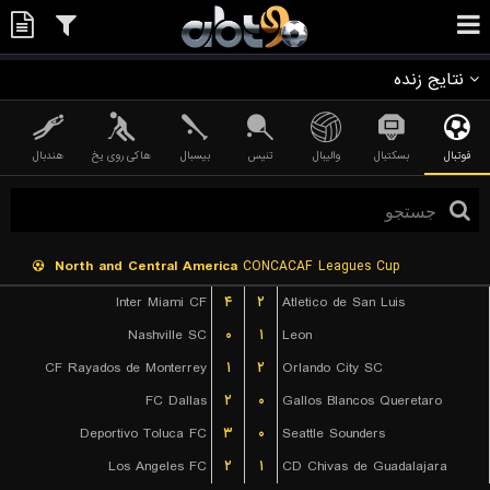
نتایج زنده
فوتبال
بسکتبال
والیبال
تنیس
بیسبال
هاکی روی یخ
هندبال
North and Central America
CONCACAF Leagues Cup
Inter Miami CF
۴
۲
Atletico de San Luis
Nashville SC
۰
۱
Leon
CF Rayados de Monterrey
۱
۲
Orlando City SC
FC Dallas
۲
۰
Gallos Blancos Queretaro
Deportivo Toluca FC
۳
۰
Seattle Sounders
Los Angeles FC
۲
۱
CD Chivas de Guadalajara