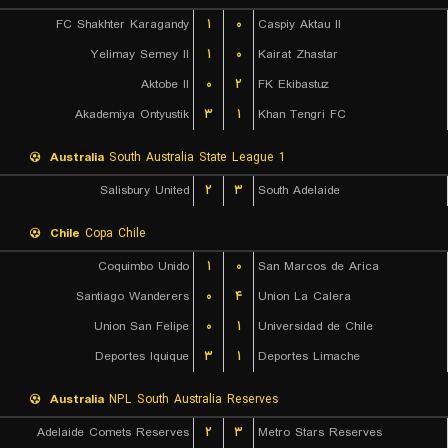
FC Shakhter Karagandy
۱
۰
Caspiy Aktau II
Yelimay Semey II
۱
۰
Kairat Zhastar
Aktobe II
۰
۲
FK Ekibastuz
Akademiya Ontyustik
۳
۱
Khan Tengri FC
Australia
South Australia State League 1
Salisbury United
۲
۳
South Adelaide
Chile
Copa Chile
Coquimbo Unido
۱
۰
San Marcos de Arica
Santiago Wanderers
۰
۴
Union La Calera
Union San Felipe
۰
۱
Universidad de Chile
Deportes Iquique
۳
۱
Deportes Limache
Australia
NPL South Australia Reserves
Adelaide Comets Reserves
۲
۳
Metro Stars Reserves