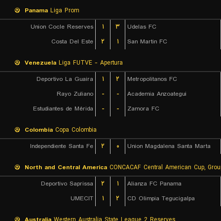
Panama
Liga Prom
Union Cocle Reserves
۱
۳
Udelas FC
Costa Del Este
۲
۱
San Martin FC
Venezuela
Liga FUTVE - Apertura
Deportivo La Guaira
۱
۲
Metropolitanos FC
Rayo Zuliano
-
-
Academia Anzoategui
Estudiantes de Mérida
-
-
Zamora FC
Colombia
Copa Colombia
Independiente Santa Fe
۲
۰
Union Magdalena Santa Marta
North and Central America
CONCACAF Central American Cup, Grou
Deportivo Saprissa
۲
۱
Alianza FC Panama
UMECIT
۱
۲
CD Olimpia Tegucigalpa
Australia
Western Australia State League 2 Reserves