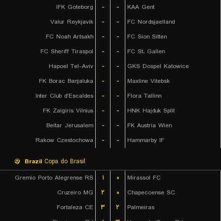
IFK Goteborg
-
-
KAA Gent
Valur Reykjavik
-
-
FC Nordsjaelland
FC Noah Artsakh
-
-
FC Sion Sitten
FC Sheriff Tiraspol
-
-
FC St. Gallen
Hapoel Tel-Aviv
-
-
GKS Dospel Katowice
FK Borac Banjaluka
-
-
Maxline Vitebsk
Inter Club d'Escaldes
-
-
Flora Tallinn
FK Zalgiris Vilnius
-
-
HNK Hajduk Split
Beitar Jerusalem
-
-
FK Austria Wien
Rakow Czestochowa
-
-
Hammarby IF
Brazil
Copa do Brasil
Gremio Porto Alegrense RS
۱
۰
Mirassol FC
Cruzeiro MG
۲
۰
Chapecoense SC
Fortaleza CE
۳
۲
Palmeiras