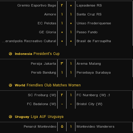
Gremio Esportivo Bage
۲
۰
Lajeadense RS
Aimore
۱
۱
Santa Cruz RS
EC Pelotas
۱
۰
Uniao Frederiquense
GE Gloria
۰
۱
Passo Fundo
EC Veranópolis Recreativo Cultural
۰
۰
Brasil de Farroupilha
Indonesia
President's Cup
Persija Jakarta
۳
۱
Arema Malang
Persib Bandung
۱
۱
Persebaya Surabaya
World
Friendlies Club Matches Women
SC Freiburg (W)
۲
۱
1. FC Nurnberg (W)
FC Badalona (W)
-
-
Bristol City (W)
Uruguay
Liga AUF Uruguaya
Penarol Montevideo
۵
۱
Montevideo Wanderers