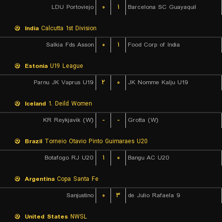
LDU Portoviejo
۰
۱
Barcelona SC Guayaquil
India
Calcutta 1st Division
Salkia Fds Asson
۰
۱
Food Corp of India
Estonia
U19 League
Parnu JK Vaprus U19
۲
۰
JK Nomme Kalju U19
Iceland
1. Deild Women
KR Reykjavik (W)
-
-
Grotta (W)
Brazil
Torneio Otavio Pinto Guimaraes U20
Botafogo RJ U20
۱
۰
Bangu AC U20
Argentina
Copa Santa Fe
Sanjustino
۰
۳
9 de Julio Rafaela
United States
NWSL