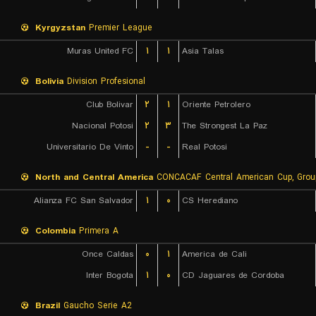
Kyrgyzstan
Premier League
Muras United FC
۱
۱
Asia Talas
Bolivia
Division Profesional
Club Bolivar
۲
۱
Oriente Petrolero
Nacional Potosi
۲
۳
The Strongest La Paz
Universitario De Vinto
-
-
Real Potosi
North and Central America
CONCACAF Central American Cup, Grou
Alianza FC San Salvador
۱
۰
CS Herediano
Colombia
Primera A
Once Caldas
۰
۱
America de Cali
Inter Bogota
۱
۰
CD Jaguares de Cordoba
Brazil
Gaucho Serie A2