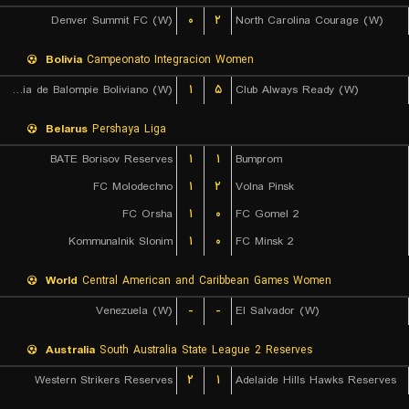
Denver Summit FC (W)
۰
۲
North Carolina Courage (W)
Bolivia
Campeonato Integracion Women
Academia de Balompie Boliviano (W)
۱
۵
Club Always Ready (W)
Belarus
Pershaya Liga
BATE Borisov Reserves
۱
۱
Bumprom
FC Molodechno
۱
۲
Volna Pinsk
FC Orsha
۱
۰
FC Gomel 2
Kommunalnik Slonim
۱
۰
FC Minsk 2
World
Central American and Caribbean Games Women
Venezuela (W)
-
-
El Salvador (W)
Australia
South Australia State League 2 Reserves
Western Strikers Reserves
۲
۱
Adelaide Hills Hawks Reserves