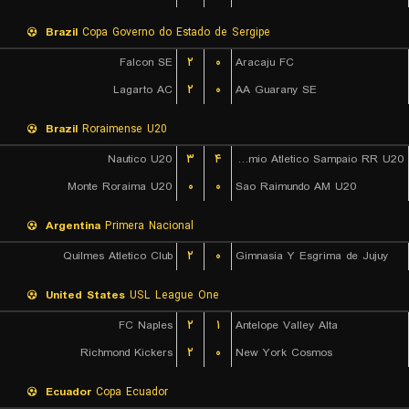
Brazil
Copa Governo do Estado de Sergipe
Falcon SE
۲
۰
Aracaju FC
Lagarto AC
۲
۰
AA Guarany SE
Brazil
Roraimense U20
Nautico U20
۳
۴
Gremio Atletico Sampaio RR U20
Monte Roraima U20
۰
۰
Sao Raimundo AM U20
Argentina
Primera Nacional
Quilmes Atletico Club
۲
۰
Gimnasia Y Esgrima de Jujuy
United States
USL League One
FC Naples
۲
۱
Antelope Valley Alta
Richmond Kickers
۲
۰
New York Cosmos
Ecuador
Copa Ecuador