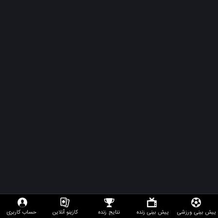
ای
بی
تی
90
اپلیکیشن
abt90
آدرس
بدون
فیلتر
abt90
ساشا
پیش بینی ورزشی
پیش بینی زنده
نتایج زنده
کازینو آنلاین
حساب کاربری